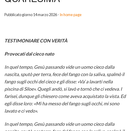
CALENDARIO
«MON
COMUN
iniziati
DELL
Pubblicato giorno 14 marzo 2026 -
In home page
DOWNLOAD
NEL
2016/2
COMUN
CONTATTI
MOND
UN
Le
RINAT
TESTIMONIARE
CON VERITÀ
Home
CHI
PO’
iniziati
ALLA
Provocati dal cieco nato
CONO
DI
2015/2
VITA
In quel tempo, Gesù passando vide un uomo cieco dalla
nascita, sputò per terra, fece del fango con la saliva, spalmò il
CHI?
STORI
CREG
NELL
BACK
fango sugli occhi del cieco e gli disse: «Va’ a lavarti nella
piscina di Sìloe». Quegli andò, si lavò e tornò che ci vedeva. I
PHOT
CRON
GRAZ
Cre
farisei, dunque gli chiesero come aveva acquistato la vista. Ed
GALL
DEI
MUSIC
egli disse loro: «Mi ha messo del fango sugli occhi, mi sono
DEL
2017-
BACK
lavato e ci vedo».
PARRO
BATT
Detto
2017
In quel tempo, Gesù passando vide un uomo cieco dalla
LA
LAVOR
SI
Fatto
–