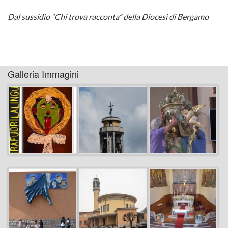
Dal sussidio “Chi trova racconta” della Diocesi di Bergamo
DEL
Cre
2012
PADR
2014
–
–
“Il
Galleria Immagini
Piano
sogno
Terra
di
Cre
Giusep
2013
–
Every
Cre