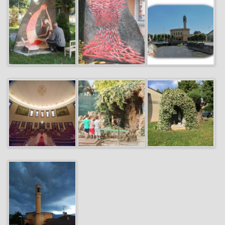
–
Sotto
Sopra
Cre
2009
–
Nasins