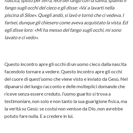
nascita, sputò per terra, fece del fango con la saliva, spalmò il
fango sugli occhi del cieco e gli disse: «Va’ a lavarti nella
CHIES
2016
SONO
Cre
“Quindi
piscina di Sìloe». Quegli andò, si lavò e tornò che ci vedeva. I
farisei, dunque gli chiesero come aveva acquistato la vista. Ed
PARR
UNITI
2016
–
egli disse loro: «Mi ha messo del fango sugli occhi, mi sono
lavato e ci vedo».
GRUPP
NEL
–
Tempo
PARRO
SACR
Perdiq
di
Questo incontro apre gli occhi di un uomo cieco dalla nascita
DEL
Cre
ricorda
facendolo tornare a vedere. Questo incontro apre gli occhi
del cuore di quest’uomo che viene visto e inviato da Gesù. Nel
MATR
2015
2014
dipanarsi del lungo racconto e delle molteplici domande che
SONO
–
–
riceve senza essere creduto, l’uomo guarito si trova a
testimoniare, non solo e non tanto la sua guarigione fisica, ma
TORNA
Tutti
“Siate
la verità su Gesù: se costui non venisse da Dio, non avrebbe
potuto fare nulla. E a credere in lui.
ALLA
a
sempr
CASA
Tavola
allegri”