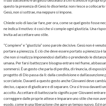
Il suo battesimo è un gesto destinato a chi riconosce il proprio 
questo la presenza di Gesù lo disorienta: non riesce a collocarlo
Gesù, non si sottrae, ma neppure si impone.
Chiede solo di lasciar fare, per ora, come se quel gesto fosse n
ne indica il motivo: è così che si compie ogni giustizia. Una risp
invita ad accettare uno stile.
“Compiere” e “giustizia” sono parole decisive. Gesù non è venuto 
portare a pienezza. E ciò che deve essere portato a pienezza è la 
che non si realizza imponendosi dall’alto o prendendo le distan
umana. Per farsi battezzare bisogna entrare nel fiume, abbassars
sommersi. È un gesto che parla di perdita, di rinuncia, di esposiz
progetto di Dio passa da lì: dalla condivisione e dall’assunzione 
scorciatoie. Davanti a questo gesto anche Giovanni deve cambi
deciso, capace di giudicare e di separare. Ora si trova davanti u
accolto. Accettare di battezzarlo significa per Giovanni entrare 
correggere dalle proprie attese e imparare uno stile che non ave
esodo, come in una liberazione che apre un tempo nuovo. Ed è propr