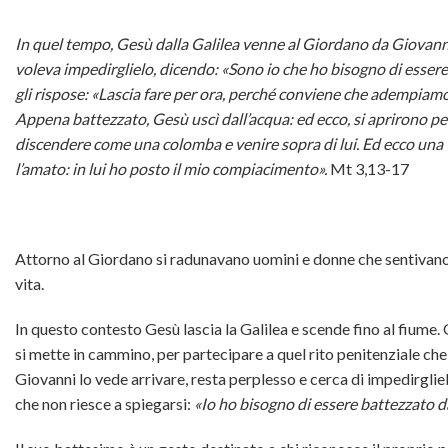
In quel tempo, Gesù dalla Galilea venne al Giordano da Giovanni,
voleva impedirglielo, dicendo: «Sono io che ho bisogno di essere
gli rispose: «Lascia fare per ora, perché conviene che adempiamo og
Appena battezzato, Gesù uscì dall’acqua: ed ecco, si aprirono per lu
discendere come una colomba e venire sopra di lui. Ed ecco una vo
l’amato: in lui ho posto il mio compiacimento».
Mt 3,13-17
Attorno al Giordano si radunavano uomini e donne che sentivano 
vita.
In questo contesto Gesù lascia la Galilea e scende fino al fiume.
si mette in cammino, per partecipare a quel rito penitenziale ch
Giovanni lo vede arrivare, resta perplesso e cerca di impedirgli
che non riesce a spiegarsi:
«Io ho bisogno di essere battezzato da