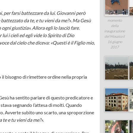
Cre 2012 – Passpartù
 per farsi battezzare da lui. Giovanni però
 battezzato da te, e tu vieni da me?». Ma Gesù
Cre 2011 – Battibaleno
momento
della
ni giustizia». Allora egli lo lasciò fare.
inaugurazione
Cre 2010 – Sotto Sopra
i i cieli ed egli vide lo Spirito di Dio
del Mosaico il
16 giugno
ce dal cielo che diceva: «Questi è il Figlio mio,
Cre 2009 – Nasinsù
2017
il bisogno di rimettere ordine nella propria
 Gesù ha sentito parlare di questo predicatore e
e stava segnando l’attesa di molti. Quando
elo. Avverte subito uno scarto, una sproporzione
 te e tu vieni da me?».