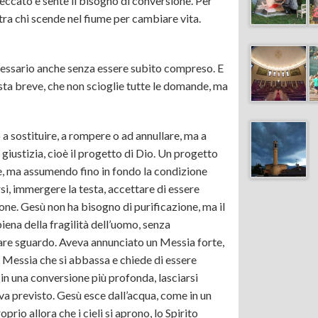
peccato e sente il bisogno di conversione. Per
 tra chi scende nel fiume per cambiare vita.
ecessario anche senza essere subito compreso. E
osta breve, che non scioglie tutte le domande, ma
a sostituire, a rompere o ad annullare, ma a
giustizia, cioè il progetto di Dio. Un progetto
ze, ma assumendo fino in fondo la condizione
i, immergere la testa, accettare di essere
ione. Gesù non ha bisogno di purificazione, ma il
piena della fragilità dell’uomo, senza
are sguardo. Aveva annunciato un Messia forte,
n Messia che si abbassa e chiede di essere
in una conversione più profonda, lasciarsi
va previsto. Gesù esce dall’acqua, come in un
io allora che i cieli si aprono, lo Spirito